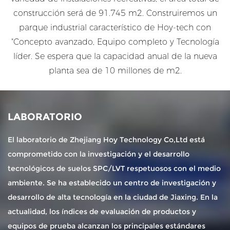
construcción será de 91.745 m2. Construiremos un
parque industrial característico de Hoy-tech con
"Concepto avanzado, Equipo completo y Tecnología
líder. Se espera que la capacidad anual de la nueva
planta sea de 10 millones de m2.
LABORATORIO
El laboratorio de Zhejiang Hoy Technology Co,Ltd está
comprometido con la investigación y el desarrollo
tecnológicos de suelos SPC/LVT respetuosos con el medio
ambiente. Se ha establecido un centro de investigación y
desarrollo de alta tecnología en la ciudad de Jiaxing. En la
actualidad, los índices de evaluación de productos y
equipos de prueba alcanzan los principales estándares