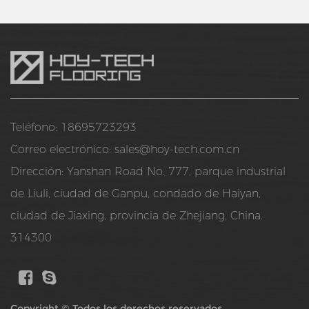
Teléfono: 18695723293
Correo electrónico:
sales@hoy-tech.com.cn
Dirección: Yanshan Road No. 777, parque industrial
de Liuli, ciudad de Ganpu, condado de Haiyan,
ciudad de Jiaxing, provincia de Zhejiang, China.
314300
Copyright © Todos los derechos reservados.